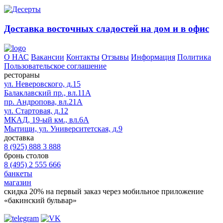
Доставка восточных сладостей на дом и в офис
О НАС
Вакансии
Контакты
Отзывы
Информация
Политика
Пользовательское соглашение
рестораны
ул. Неверовского, д.15
Балаклавский пр., вл.11А
пр. Андропова, вл.21А
ул. Стартовая, д.12
МКАД, 19-ый км., вл.6А
Мытищи, ул. Университетская, д.9
доставка
8 (925) 888 3 888
бронь столов
8 (495) 2 555 666
банкеты
магазин
скидка 20%
на первый заказ через мобильное приложение
«бакинский бульвар»