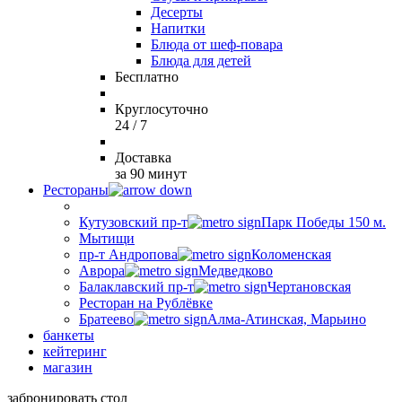
Десерты
Напитки
Блюда от шеф-повара
Блюда для детей
Бесплатно
Круглосуточно
24 / 7
Доставка
за 90 минут
Рестораны
Кутузовский пр-т
Парк Победы 150 м.
Мытищи
пр-т Андропова
Коломенская
Аврора
Медведково
Балаклавский пр-т
Чертановская
Ресторан на Рублёвке
Братеево
Алма-Атинская, Марьино
банкеты
кейтеринг
магазин
забронировать стол