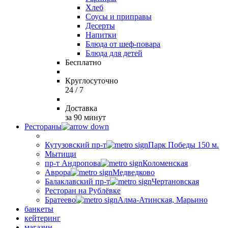
Хлеб
Соусы и приправы
Десерты
Напитки
Блюда от шеф-повара
Блюда для детей
Бесплатно
Круглосуточно
24 / 7
Доставка
за 90 минут
Рестораны
Кутузовский пр-т
Парк Победы 150 м.
Мытищи
пр-т Андропова
Коломенская
Аврора
Медведково
Балаклавский пр-т
Чертановская
Ресторан на Рублёвке
Братеево
Алма-Атинская, Марьино
банкеты
кейтеринг
магазин