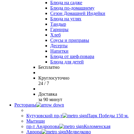
Блюда на садже
Блюда по-домашнему
Сезон Домашней Индейки
Блюда на углях
Тандыр
Гарниры
Хлеб
Соусы и приправы
Десерты
Напитки
Блюда от шеф-повара
Блюда для детей
Бесплатно
Круглосуточно
24 / 7
Доставка
за 90 минут
Рестораны
Кутузовский пр-т
Парк Победы 150 м.
Мытищи
пр-т Андропова
Коломенская
Аврора
Медведково