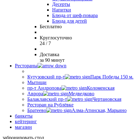
Десерты
Напитки
Блюда от шеф-повара
Блюда для детей
Бесплатно
Круглосуточно
24 / 7
Доставка
за 90 минут
Рестораны
Кутузовский пр-т
Парк Победы 150 м.
Мытищи
пр-т Андропова
Коломенская
Аврора
Медведково
Балаклавский пр-т
Чертановская
Ресторан на Рублёвке
Братеево
Алма-Атинская, Марьино
банкеты
кейтеринг
магазин
забронировать стол