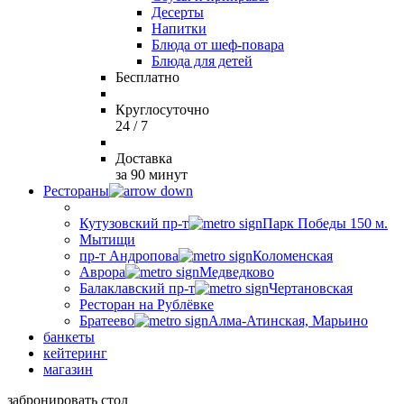
Десерты
Напитки
Блюда от шеф-повара
Блюда для детей
Бесплатно
Круглосуточно
24 / 7
Доставка
за 90 минут
Рестораны
Кутузовский пр-т
Парк Победы 150 м.
Мытищи
пр-т Андропова
Коломенская
Аврора
Медведково
Балаклавский пр-т
Чертановская
Ресторан на Рублёвке
Братеево
Алма-Атинская, Марьино
банкеты
кейтеринг
магазин
забронировать стол