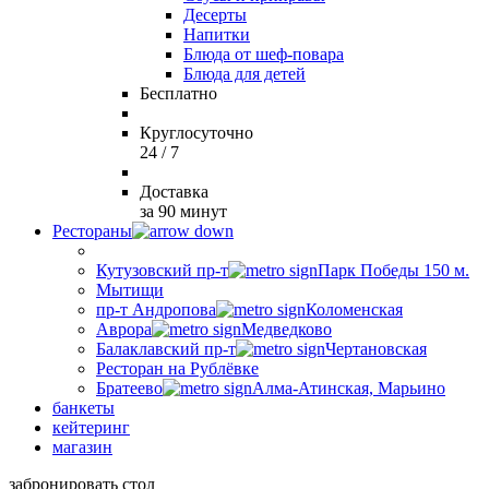
Десерты
Напитки
Блюда от шеф-повара
Блюда для детей
Бесплатно
Круглосуточно
24 / 7
Доставка
за 90 минут
Рестораны
Кутузовский пр-т
Парк Победы 150 м.
Мытищи
пр-т Андропова
Коломенская
Аврора
Медведково
Балаклавский пр-т
Чертановская
Ресторан на Рублёвке
Братеево
Алма-Атинская, Марьино
банкеты
кейтеринг
магазин
забронировать стол