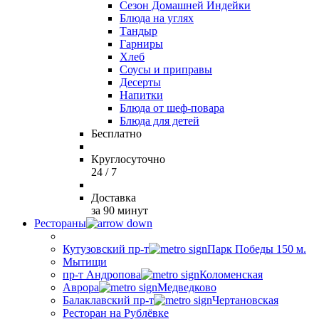
Сезон Домашней Индейки
Блюда на углях
Тандыр
Гарниры
Хлеб
Соусы и приправы
Десерты
Напитки
Блюда от шеф-повара
Блюда для детей
Бесплатно
Круглосуточно
24 / 7
Доставка
за 90 минут
Рестораны
Кутузовский пр-т
Парк Победы 150 м.
Мытищи
пр-т Андропова
Коломенская
Аврора
Медведково
Балаклавский пр-т
Чертановская
Ресторан на Рублёвке