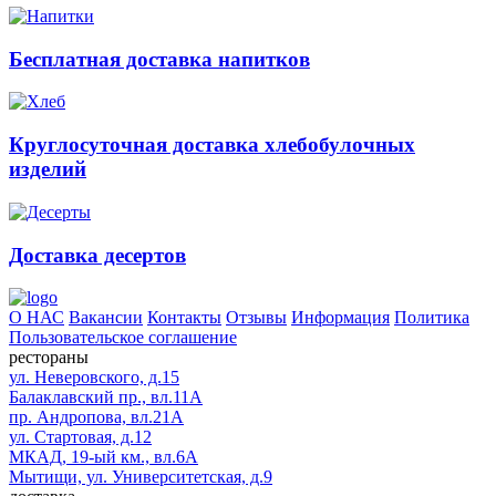
Бесплатная доставка напитков
Круглосуточная доставка хлебобулочных
изделий
Доставка десертов
О НАС
Вакансии
Контакты
Отзывы
Информация
Политика
Пользовательское соглашение
рестораны
ул. Неверовского, д.15
Балаклавский пр., вл.11А
пр. Андропова, вл.21А
ул. Стартовая, д.12
МКАД, 19-ый км., вл.6А
Мытищи, ул. Университетская, д.9