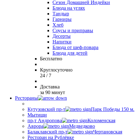
Сезон Домашней Индейки
Блюда на углях
Тандыр
Гарниры
Хлеб
Соусы и приправы
Десерты
Напитки
Блюда от шеф-повара
Блюда для детей
Бесплатно
Круглосуточно
24 / 7
Доставка
за 90 минут
Рестораны
Кутузовский пр-т
Парк Победы 150 м.
Мытищи
пр-т Андропова
Коломенская
Аврора
Медведково
Балаклавский пр-т
Чертановская
Ресторан на Рублёвке