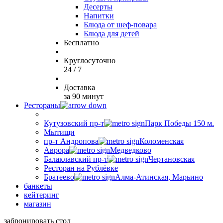
Десерты
Напитки
Блюда от шеф-повара
Блюда для детей
Бесплатно
Круглосуточно
24 / 7
Доставка
за 90 минут
Рестораны
Кутузовский пр-т
Парк Победы 150 м.
Мытищи
пр-т Андропова
Коломенская
Аврора
Медведково
Балаклавский пр-т
Чертановская
Ресторан на Рублёвке
Братеево
Алма-Атинская, Марьино
банкеты
кейтеринг
магазин
забронировать стол