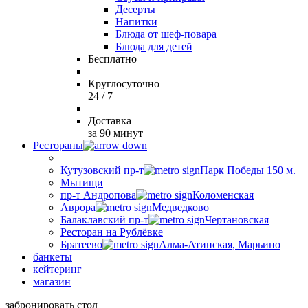
Десерты
Напитки
Блюда от шеф-повара
Блюда для детей
Бесплатно
Круглосуточно
24 / 7
Доставка
за 90 минут
Рестораны
Кутузовский пр-т
Парк Победы 150 м.
Мытищи
пр-т Андропова
Коломенская
Аврора
Медведково
Балаклавский пр-т
Чертановская
Ресторан на Рублёвке
Братеево
Алма-Атинская, Марьино
банкеты
кейтеринг
магазин
забронировать стол