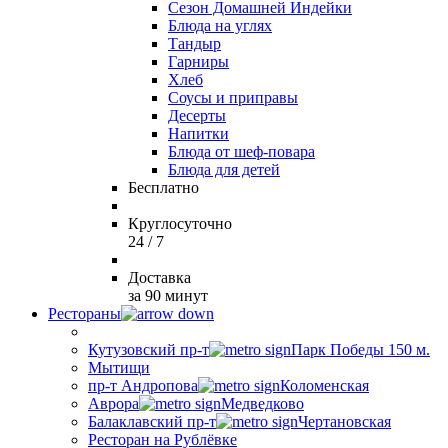
Сезон Домашней Индейки
Блюда на углях
Тандыр
Гарниры
Хлеб
Соусы и приправы
Десерты
Напитки
Блюда от шеф-повара
Блюда для детей
Бесплатно
Круглосуточно
24 / 7
Доставка
за 90 минут
Рестораны
Кутузовский пр-т
Парк Победы 150 м.
Мытищи
пр-т Андропова
Коломенская
Аврора
Медведково
Балаклавский пр-т
Чертановская
Ресторан на Рублёвке