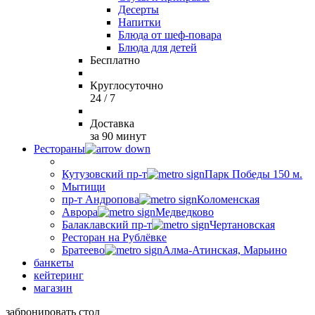
Десерты
Напитки
Блюда от шеф-повара
Блюда для детей
Бесплатно
Круглосуточно
24 / 7
Доставка
за 90 минут
Рестораны
Кутузовский пр-т
Парк Победы 150 м.
Мытищи
пр-т Андропова
Коломенская
Аврора
Медведково
Балаклавский пр-т
Чертановская
Ресторан на Рублёвке
Братеево
Алма-Атинская, Марьино
банкеты
кейтеринг
магазин
забронировать стол