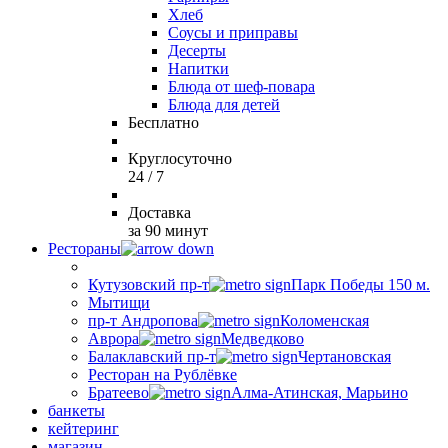
Хлеб
Соусы и приправы
Десерты
Напитки
Блюда от шеф-повара
Блюда для детей
Бесплатно
Круглосуточно
24 / 7
Доставка
за 90 минут
Рестораны
Кутузовский пр-т
Парк Победы 150 м.
Мытищи
пр-т Андропова
Коломенская
Аврора
Медведково
Балаклавский пр-т
Чертановская
Ресторан на Рублёвке
Братеево
Алма-Атинская, Марьино
банкеты
кейтеринг
магазин