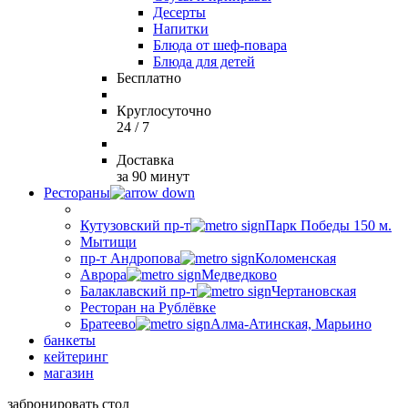
Десерты
Напитки
Блюда от шеф-повара
Блюда для детей
Бесплатно
Круглосуточно
24 / 7
Доставка
за 90 минут
Рестораны
Кутузовский пр-т
Парк Победы 150 м.
Мытищи
пр-т Андропова
Коломенская
Аврора
Медведково
Балаклавский пр-т
Чертановская
Ресторан на Рублёвке
Братеево
Алма-Атинская, Марьино
банкеты
кейтеринг
магазин
забронировать стол