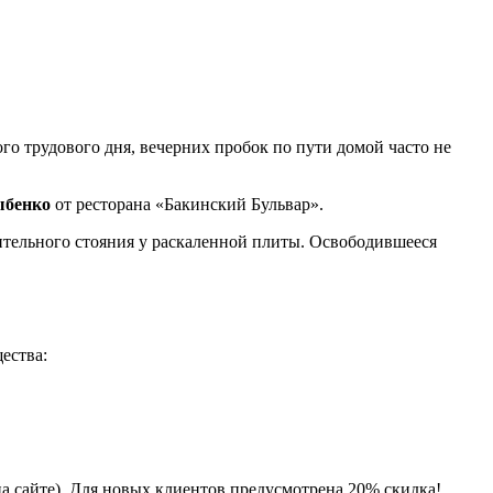
о трудового дня, вечерних пробок по пути домой часто не
ыбенко
от ресторана «Бакинский Бульвар».
лительного стояния у раскаленной плиты. Освободившееся
ества:
на сайте). Для новых клиентов предусмотрена 20% скидка!