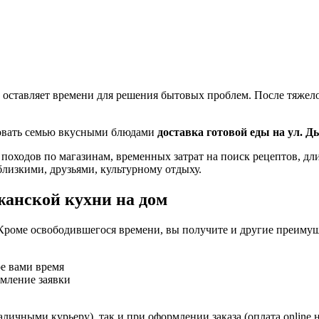
 оставляет времени для решения бытовых проблем. После тяжелог
ловать семью вкусными блюдами
доставка готовой еды на ул. Д
 походов по магазинам, временных затрат на поиск рецептов, д
близкими, друзьями, культурному отдыху.
жанской кухни на дом
Кроме освободившегося времени, вы получите и другие преимущ
ое вами время
рмление заявки
личными курьеру), так и при оформлении заказа (оплата online 