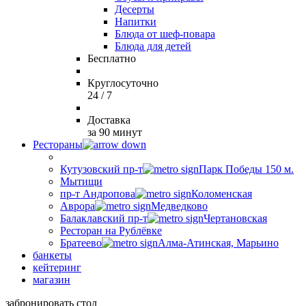
Десерты
Напитки
Блюда от шеф-повара
Блюда для детей
Бесплатно
Круглосуточно
24 / 7
Доставка
за 90 минут
Рестораны
Кутузовский пр-т
Парк Победы 150 м.
Мытищи
пр-т Андропова
Коломенская
Аврора
Медведково
Балаклавский пр-т
Чертановская
Ресторан на Рублёвке
Братеево
Алма-Атинская, Марьино
банкеты
кейтеринг
магазин
забронировать стол