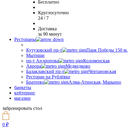
Бесплатно
Круглосуточно
24 / 7
Доставка
за 90 минут
Рестораны
Кутузовский пр-т
Парк Победы 150 м.
Мытищи
пр-т Андропова
Коломенская
Аврора
Медведково
Балаклавский пр-т
Чертановская
Ресторан на Рублёвке
Братеево
Алма-Атинская, Марьино
банкеты
кейтеринг
магазин
забронировать стол
0
₽