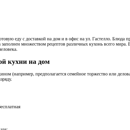
 готовую еду с доставкой на дом и в офис на ул. Гастелло. Блю
та заполнен множеством рецептов различных кухонь всего мира.
еловека.
й кухни на дом
ином (например, предполагается семейное торжество или деловая
зряду.
бесплатная
аза: