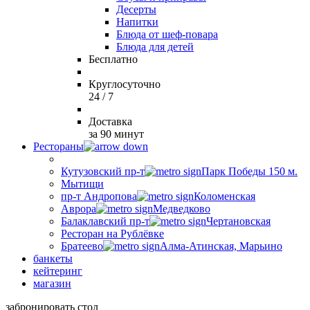
Десерты
Напитки
Блюда от шеф-повара
Блюда для детей
Бесплатно
Круглосуточно
24 / 7
Доставка
за 90 минут
Рестораны
Кутузовский пр-т
Парк Победы 150 м.
Мытищи
пр-т Андропова
Коломенская
Аврора
Медведково
Балаклавский пр-т
Чертановская
Ресторан на Рублёвке
Братеево
Алма-Атинская, Марьино
банкеты
кейтеринг
магазин
забронировать стол