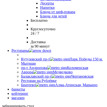
Десерты
Напитки
Блюда от шеф-повара
Блюда для детей
Бесплатно
Круглосуточно
24 / 7
Доставка
за 90 минут
Рестораны
Кутузовский пр-т
Парк Победы 150 м.
Мытищи
пр-т Андропова
Коломенская
Аврора
Медведково
Балаклавский пр-т
Чертановская
Ресторан на Рублёвке
Братеево
Алма-Атинская, Марьино
банкеты
кейтеринг
магазин
забронировать стол