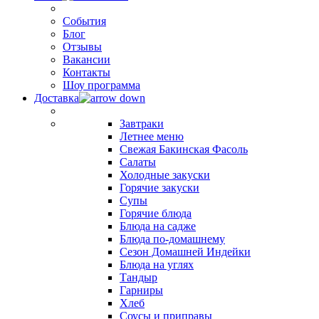
События
Блог
Отзывы
Вакансии
Контакты
Шоу программа
Доставка
Завтраки
Летнее меню
Свежая Бакинская Фасоль
Салаты
Холодные закуски
Горячие закуски
Супы
Горячие блюда
Блюда на садже
Блюда по-домашнему
Сезон Домашней Индейки
Блюда на углях
Тандыр
Гарниры
Хлеб
Соусы и приправы