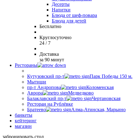
Десерты
Напитки
Блюда от шеф-повара
Блюда для детей
Бесплатно
Круглосуточно
24 / 7
Доставка
за 90 минут
Рестораны
Кутузовский пр-т
Парк Победы 150 м.
Мытищи
пр-т Андропова
Коломенская
Аврора
Медведково
Балаклавский пр-т
Чертановская
Ресторан на Рублёвке
Братеево
Алма-Атинская, Марьино
банкеты
кейтеринг
магазин
забронировать стол