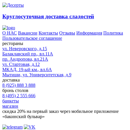
Круглосуточная доставка сладостей
О НАС
Вакансии
Контакты
Отзывы
Информация
Политика
Пользовательское соглашение
рестораны
ул. Неверовского, д.15
Балаклавский пр., вл.11А
пр. Андропова, вл.21А
ул. Стартовая, д.12
МКАД, 19-ый км., вл.6А
Мытищи, ул. Университетская, д.9
доставка
8 (925) 888 3 888
бронь столов
8 (495) 2 555 666
банкеты
магазин
скидка 20%
на первый заказ через мобильное приложение
«бакинский бульвар»