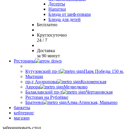
Десерты
Напитки
Блюда от шеф-повара
Блюда для детей
Бесплатно
Круглосуточно
24 / 7
Доставка
за 90 минут
Рестораны
Кутузовский пр-т
Парк Победы 150 м.
Мытищи
пр-т Андропова
Коломенская
Аврора
Медведково
Балаклавский пр-т
Чертановская
Ресторан на Рублёвке
Братеево
Алма-Атинская, Марьино
банкеты
кейтеринг
магазин
забронировать стол