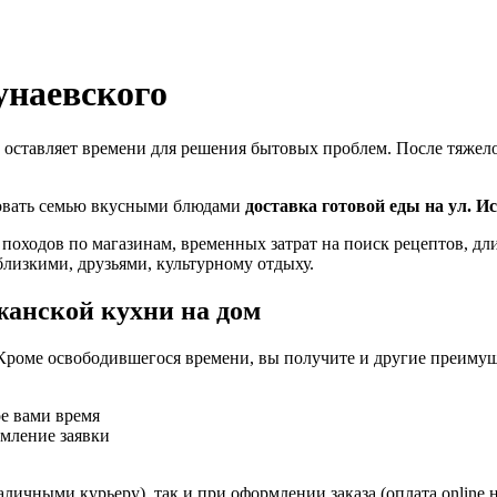
унаевского
 оставляет времени для решения бытовых проблем. После тяжелог
ловать семью вкусными блюдами
доставка готовой еды на ул. И
 походов по магазинам, временных затрат на поиск рецептов, д
близкими, друзьями, культурному отдыху.
жанской кухни на дом
Кроме освободившегося времени, вы получите и другие преимущ
ое вами время
рмление заявки
личными курьеру), так и при оформлении заказа (оплата online 