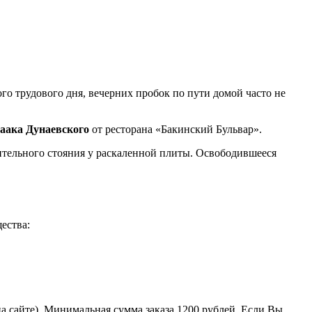
о трудового дня, вечерних пробок по пути домой часто не
саака Дунаевского
от ресторана «Бакинский Бульвар».
лительного стояния у раскаленной плиты. Освободившееся
ества:
на сайте). Минимальная сумма заказа 1200 рублей. Если Вы