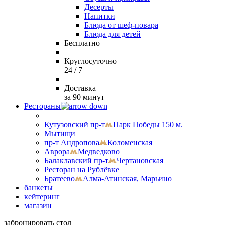
Десерты
Напитки
Блюда от шеф-повара
Блюда для детей
Бесплатно
Круглосуточно
24 / 7
Доставка
за 90 минут
Рестораны
Кутузовский пр-т
Парк Победы 150 м.
Мытищи
пр-т Андропова
Коломенская
Аврора
Медведково
Балаклавский пр-т
Чертановская
Ресторан на Рублёвке
Братеево
Алма-Атинская, Марьино
банкеты
кейтеринг
магазин
забронировать стол