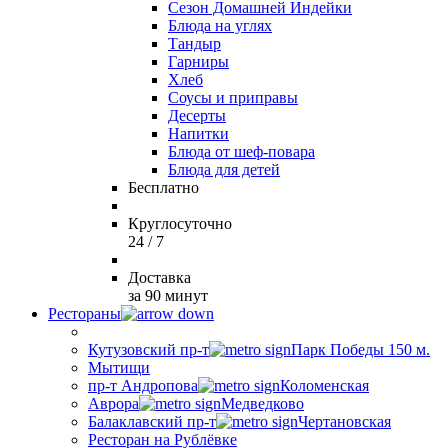
Сезон Домашней Индейки
Блюда на углях
Тандыр
Гарниры
Хлеб
Соусы и приправы
Десерты
Напитки
Блюда от шеф-повара
Блюда для детей
Бесплатно
Круглосуточно
24 / 7
Доставка
за 90 минут
Рестораны
Кутузовский пр-т
Парк Победы 150 м.
Мытищи
пр-т Андропова
Коломенская
Аврора
Медведково
Балаклавский пр-т
Чертановская
Ресторан на Рублёвке