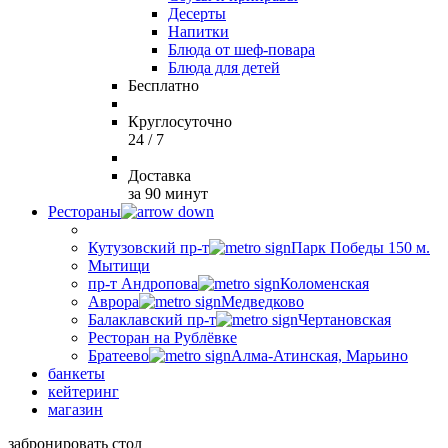
Десерты
Напитки
Блюда от шеф-повара
Блюда для детей
Бесплатно
Круглосуточно
24 / 7
Доставка
за 90 минут
Рестораны
Кутузовский пр-т
Парк Победы 150 м.
Мытищи
пр-т Андропова
Коломенская
Аврора
Медведково
Балаклавский пр-т
Чертановская
Ресторан на Рублёвке
Братеево
Алма-Атинская, Марьино
банкеты
кейтеринг
магазин
забронировать стол