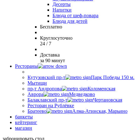
Десерты
Напитки
Блюда от шеф-повара
Блюда для детей
Бесплатно
Круглосуточно
24 / 7
Доставка
за 90 минут
Рестораны
Кутузовский пр-т
Парк Победы 150 м.
Мытищи
пр-т Андропова
Коломенская
Аврора
Медведково
Балаклавский пр-т
Чертановская
Ресторан на Рублёвке
Братеево
Алма-Атинская, Марьино
банкеты
кейтеринг
магазин
забронировать стол