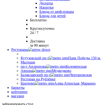
Десерты
Напитки
Блюда от шеф-повара
Блюда для детей
Бесплатно
Круглосуточно
24 / 7
Доставка
за 90 минут
Рестораны
Кутузовский пр-т
Парк Победы 150 м.
Мытищи
пр-т Андропова
Коломенская
Аврора
Медведково
Балаклавский пр-т
Чертановская
Ресторан на Рублёвке
Братеево
Алма-Атинская, Марьино
банкеты
кейтеринг
магазин
забронировать стол