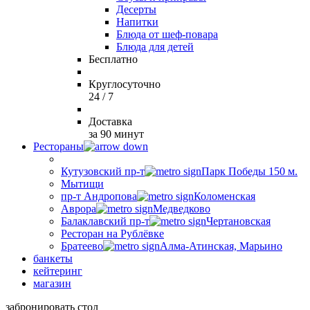
Десерты
Напитки
Блюда от шеф-повара
Блюда для детей
Бесплатно
Круглосуточно
24 / 7
Доставка
за 90 минут
Рестораны
Кутузовский пр-т
Парк Победы 150 м.
Мытищи
пр-т Андропова
Коломенская
Аврора
Медведково
Балаклавский пр-т
Чертановская
Ресторан на Рублёвке
Братеево
Алма-Атинская, Марьино
банкеты
кейтеринг
магазин
забронировать стол