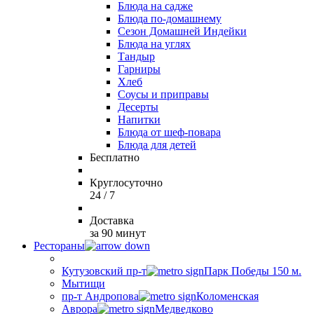
Блюда на садже
Блюда по-домашнему
Сезон Домашней Индейки
Блюда на углях
Тандыр
Гарниры
Хлеб
Соусы и приправы
Десерты
Напитки
Блюда от шеф-повара
Блюда для детей
Бесплатно
Круглосуточно
24 / 7
Доставка
за 90 минут
Рестораны
Кутузовский пр-т
Парк Победы 150 м.
Мытищи
пр-т Андропова
Коломенская
Аврора
Медведково