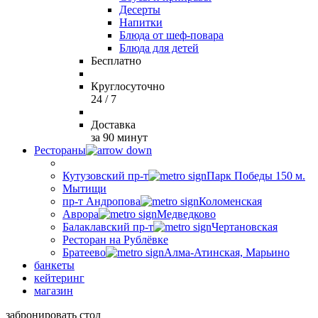
Десерты
Напитки
Блюда от шеф-повара
Блюда для детей
Бесплатно
Круглосуточно
24 / 7
Доставка
за 90 минут
Рестораны
Кутузовский пр-т
Парк Победы 150 м.
Мытищи
пр-т Андропова
Коломенская
Аврора
Медведково
Балаклавский пр-т
Чертановская
Ресторан на Рублёвке
Братеево
Алма-Атинская, Марьино
банкеты
кейтеринг
магазин
забронировать стол