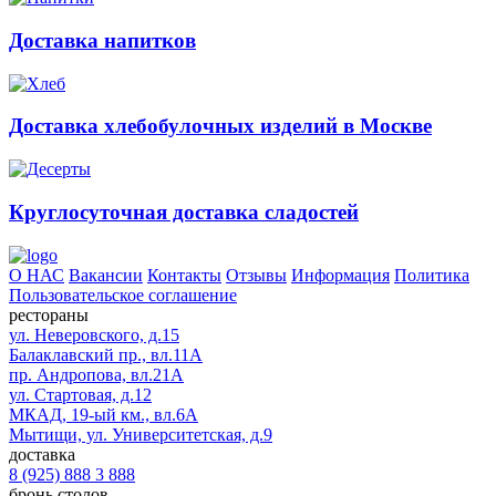
Доставка напитков
Доставка хлебобулочных изделий в Москве
Круглосуточная доставка сладостей
О НАС
Вакансии
Контакты
Отзывы
Информация
Политика
Пользовательское соглашение
рестораны
ул. Неверовского, д.15
Балаклавский пр., вл.11А
пр. Андропова, вл.21А
ул. Стартовая, д.12
МКАД, 19-ый км., вл.6А
Мытищи, ул. Университетская, д.9
доставка
8 (925) 888 3 888
бронь столов