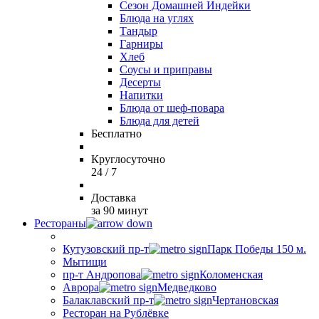
Сезон Домашней Индейки
Блюда на углях
Тандыр
Гарниры
Хлеб
Соусы и приправы
Десерты
Напитки
Блюда от шеф-повара
Блюда для детей
Бесплатно
Круглосуточно
24 / 7
Доставка
за 90 минут
Рестораны
Кутузовский пр-т
Парк Победы 150 м.
Мытищи
пр-т Андропова
Коломенская
Аврора
Медведково
Балаклавский пр-т
Чертановская
Ресторан на Рублёвке