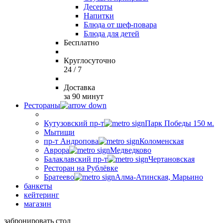
Десерты
Напитки
Блюда от шеф-повара
Блюда для детей
Бесплатно
Круглосуточно
24 / 7
Доставка
за 90 минут
Рестораны
Кутузовский пр-т
Парк Победы 150 м.
Мытищи
пр-т Андропова
Коломенская
Аврора
Медведково
Балаклавский пр-т
Чертановская
Ресторан на Рублёвке
Братеево
Алма-Атинская, Марьино
банкеты
кейтеринг
магазин
забронировать стол