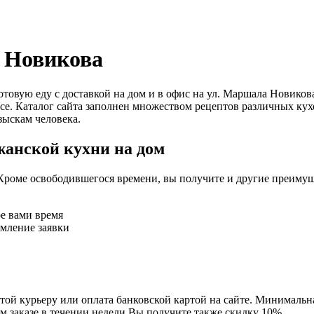
а Новикова
 готовую еду с доставкой на дом и в офис на ул. Маршала Нови
се. Каталог сайта заполнен множеством рецептов различных кух
зыскам человека.
жанской кухни на дом
Кроме освободившегося времени, вы получите и другие преимущ
ое вами время
рмление заявки
ой курьеру или оплата банковской картой на сайте. Минимальная
м заказе в течении недели Вы получите также скидку 10%.