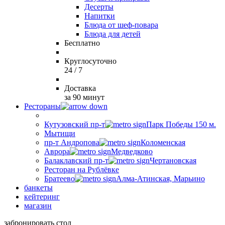
Десерты
Напитки
Блюда от шеф-повара
Блюда для детей
Бесплатно
Круглосуточно
24 / 7
Доставка
за 90 минут
Рестораны
Кутузовский пр-т
Парк Победы 150 м.
Мытищи
пр-т Андропова
Коломенская
Аврора
Медведково
Балаклавский пр-т
Чертановская
Ресторан на Рублёвке
Братеево
Алма-Атинская, Марьино
банкеты
кейтеринг
магазин
забронировать стол