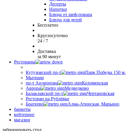
Десерты
Напитки
Блюда от шеф-повара
Блюда для детей
Бесплатно
Круглосуточно
24 / 7
Доставка
за 90 минут
Рестораны
Кутузовский пр-т
Парк Победы 150 м.
Мытищи
пр-т Андропова
Коломенская
Аврора
Медведково
Балаклавский пр-т
Чертановская
Ресторан на Рублёвке
Братеево
Алма-Атинская, Марьино
банкеты
кейтеринг
магазин
забронировать стол