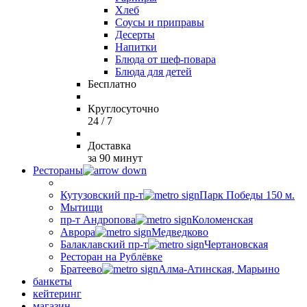
Хлеб
Соусы и приправы
Десерты
Напитки
Блюда от шеф-повара
Блюда для детей
Бесплатно
Круглосуточно
24 / 7
Доставка
за 90 минут
Рестораны
Кутузовский пр-т
Парк Победы 150 м.
Мытищи
пр-т Андропова
Коломенская
Аврора
Медведково
Балаклавский пр-т
Чертановская
Ресторан на Рублёвке
Братеево
Алма-Атинская, Марьино
банкеты
кейтеринг
магазин