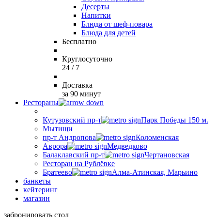
Десерты
Напитки
Блюда от шеф-повара
Блюда для детей
Бесплатно
Круглосуточно
24 / 7
Доставка
за 90 минут
Рестораны
Кутузовский пр-т
Парк Победы 150 м.
Мытищи
пр-т Андропова
Коломенская
Аврора
Медведково
Балаклавский пр-т
Чертановская
Ресторан на Рублёвке
Братеево
Алма-Атинская, Марьино
банкеты
кейтеринг
магазин
забронировать стол