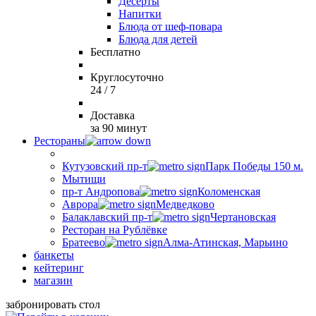
Десерты
Напитки
Блюда от шеф-повара
Блюда для детей
Бесплатно
Круглосуточно
24 / 7
Доставка
за 90 минут
Рестораны
Кутузовский пр-т
Парк Победы 150 м.
Мытищи
пр-т Андропова
Коломенская
Аврора
Медведково
Балаклавский пр-т
Чертановская
Ресторан на Рублёвке
Братеево
Алма-Атинская, Марьино
банкеты
кейтеринг
магазин
забронировать стол