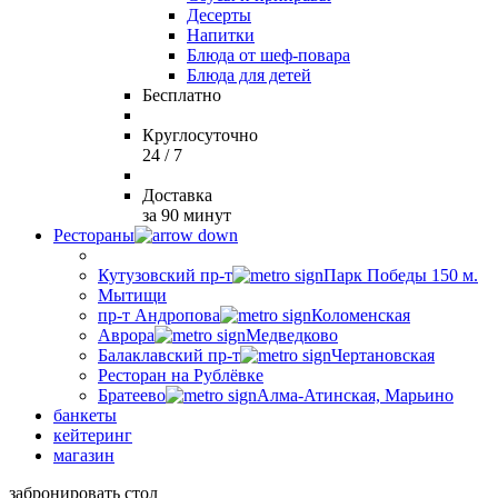
Десерты
Напитки
Блюда от шеф-повара
Блюда для детей
Бесплатно
Круглосуточно
24 / 7
Доставка
за 90 минут
Рестораны
Кутузовский пр-т
Парк Победы 150 м.
Мытищи
пр-т Андропова
Коломенская
Аврора
Медведково
Балаклавский пр-т
Чертановская
Ресторан на Рублёвке
Братеево
Алма-Атинская, Марьино
банкеты
кейтеринг
магазин
забронировать стол