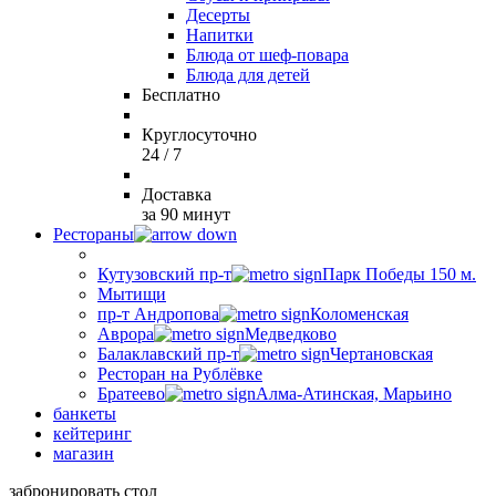
Десерты
Напитки
Блюда от шеф-повара
Блюда для детей
Бесплатно
Круглосуточно
24 / 7
Доставка
за 90 минут
Рестораны
Кутузовский пр-т
Парк Победы 150 м.
Мытищи
пр-т Андропова
Коломенская
Аврора
Медведково
Балаклавский пр-т
Чертановская
Ресторан на Рублёвке
Братеево
Алма-Атинская, Марьино
банкеты
кейтеринг
магазин
забронировать стол