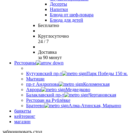
Десерты
Напитки
Блюда от шеф-повара
Блюда для детей
Бесплатно
Круглосуточно
24 / 7
Доставка
за 90 минут
Рестораны
Кутузовский пр-т
Парк Победы 150 м.
Мытищи
пр-т Андропова
Коломенская
Аврора
Медведково
Балаклавский пр-т
Чертановская
Ресторан на Рублёвке
Братеево
Алма-Атинская, Марьино
банкеты
кейтеринг
магазин
забронировать стол