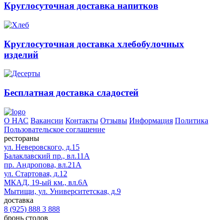
Круглосуточная доставка напитков
Круглосуточная доставка хлебобулочных
изделий
Бесплатная доставка сладостей
О НАС
Вакансии
Контакты
Отзывы
Информация
Политика
Пользовательское соглашение
рестораны
ул. Неверовского, д.15
Балаклавский пр., вл.11А
пр. Андропова, вл.21А
ул. Стартовая, д.12
МКАД, 19-ый км., вл.6А
Мытищи, ул. Университетская, д.9
доставка
8 (925) 888 3 888
бронь столов