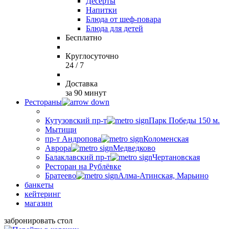
Десерты
Напитки
Блюда от шеф-повара
Блюда для детей
Бесплатно
Круглосуточно
24 / 7
Доставка
за 90 минут
Рестораны
Кутузовский пр-т
Парк Победы 150 м.
Мытищи
пр-т Андропова
Коломенская
Аврора
Медведково
Балаклавский пр-т
Чертановская
Ресторан на Рублёвке
Братеево
Алма-Атинская, Марьино
банкеты
кейтеринг
магазин
забронировать стол