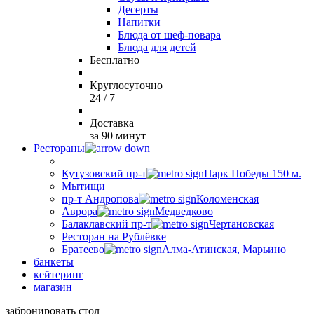
Десерты
Напитки
Блюда от шеф-повара
Блюда для детей
Бесплатно
Круглосуточно
24 / 7
Доставка
за 90 минут
Рестораны
Кутузовский пр-т
Парк Победы 150 м.
Мытищи
пр-т Андропова
Коломенская
Аврора
Медведково
Балаклавский пр-т
Чертановская
Ресторан на Рублёвке
Братеево
Алма-Атинская, Марьино
банкеты
кейтеринг
магазин
забронировать стол