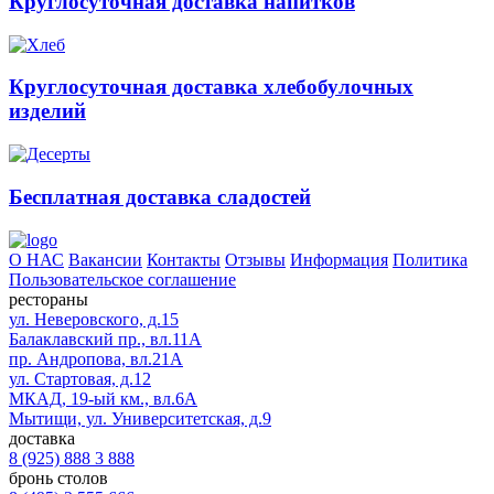
Круглосуточная доставка напитков
Круглосуточная доставка хлебобулочных
изделий
Бесплатная доставка сладостей
О НАС
Вакансии
Контакты
Отзывы
Информация
Политика
Пользовательское соглашение
рестораны
ул. Неверовского, д.15
Балаклавский пр., вл.11А
пр. Андропова, вл.21А
ул. Стартовая, д.12
МКАД, 19-ый км., вл.6А
Мытищи, ул. Университетская, д.9
доставка
8 (925) 888 3 888
бронь столов