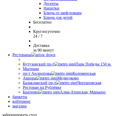
Десерты
Напитки
Блюда от шеф-повара
Блюда для детей
Бесплатно
Круглосуточно
24 / 7
Доставка
за 90 минут
Рестораны
Кутузовский пр-т
Парк Победы 150 м.
Мытищи
пр-т Андропова
Коломенская
Аврора
Медведково
Балаклавский пр-т
Чертановская
Ресторан на Рублёвке
Братеево
Алма-Атинская, Марьино
банкеты
кейтеринг
магазин
забронировать стол