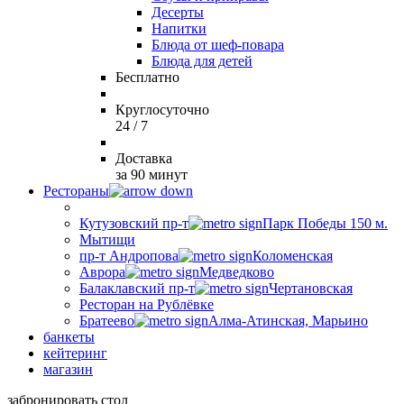
Десерты
Напитки
Блюда от шеф-повара
Блюда для детей
Бесплатно
Круглосуточно
24 / 7
Доставка
за 90 минут
Рестораны
Кутузовский пр-т
Парк Победы 150 м.
Мытищи
пр-т Андропова
Коломенская
Аврора
Медведково
Балаклавский пр-т
Чертановская
Ресторан на Рублёвке
Братеево
Алма-Атинская, Марьино
банкеты
кейтеринг
магазин
забронировать стол