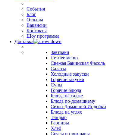
События
Блог
Отзывы
Вакансии
Контакты
Шоу программа
Доставка
Завтраки
Летнее меню
Свежая Бакинская Фасоль
Салаты
Холодные закуски
Горячие закуски
Супы
Горячие блюда
Блюда на садже
Блюда по-домашнему
Сезон Домашней Индейки
Блюда на углях
Тандыр
Гарниры
Хлеб
Соусы и приправы