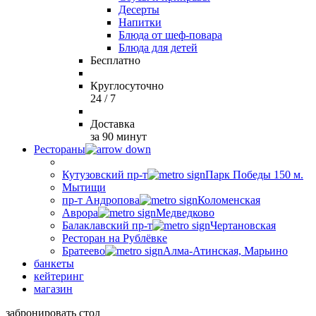
Десерты
Напитки
Блюда от шеф-повара
Блюда для детей
Бесплатно
Круглосуточно
24 / 7
Доставка
за 90 минут
Рестораны
Кутузовский пр-т
Парк Победы 150 м.
Мытищи
пр-т Андропова
Коломенская
Аврора
Медведково
Балаклавский пр-т
Чертановская
Ресторан на Рублёвке
Братеево
Алма-Атинская, Марьино
банкеты
кейтеринг
магазин
забронировать стол