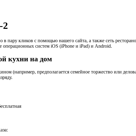
-2
о в пару кликов с помощью нашего сайта, а также сеть рестора
е операционных систем iOS (iPhone и iPad) и Android.
й кухни на дом
ином (например, предполагается семейное торжество или деловая
зряду.
бесплатная
аза: