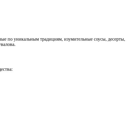
ые по уникальным традициям, изумительные соусы, десерты,
увалова.
ества: