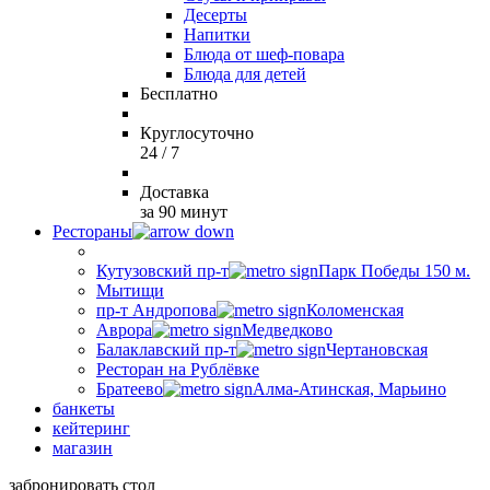
Десерты
Напитки
Блюда от шеф-повара
Блюда для детей
Бесплатно
Круглосуточно
24 / 7
Доставка
за 90 минут
Рестораны
Кутузовский пр-т
Парк Победы 150 м.
Мытищи
пр-т Андропова
Коломенская
Аврора
Медведково
Балаклавский пр-т
Чертановская
Ресторан на Рублёвке
Братеево
Алма-Атинская, Марьино
банкеты
кейтеринг
магазин
забронировать стол