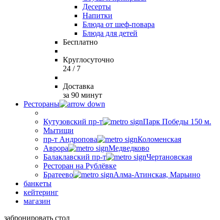
Десерты
Напитки
Блюда от шеф-повара
Блюда для детей
Бесплатно
Круглосуточно
24 / 7
Доставка
за 90 минут
Рестораны
Кутузовский пр-т
Парк Победы 150 м.
Мытищи
пр-т Андропова
Коломенская
Аврора
Медведково
Балаклавский пр-т
Чертановская
Ресторан на Рублёвке
Братеево
Алма-Атинская, Марьино
банкеты
кейтеринг
магазин
забронировать стол