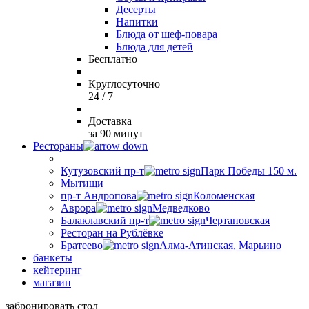
Десерты
Напитки
Блюда от шеф-повара
Блюда для детей
Бесплатно
Круглосуточно
24 / 7
Доставка
за 90 минут
Рестораны
Кутузовский пр-т
Парк Победы 150 м.
Мытищи
пр-т Андропова
Коломенская
Аврора
Медведково
Балаклавский пр-т
Чертановская
Ресторан на Рублёвке
Братеево
Алма-Атинская, Марьино
банкеты
кейтеринг
магазин
забронировать стол