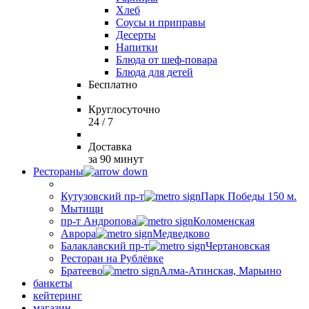
Хлеб
Соусы и приправы
Десерты
Напитки
Блюда от шеф-повара
Блюда для детей
Бесплатно
Круглосуточно
24 / 7
Доставка
за 90 минут
Рестораны
Кутузовский пр-т
Парк Победы 150 м.
Мытищи
пр-т Андропова
Коломенская
Аврора
Медведково
Балаклавский пр-т
Чертановская
Ресторан на Рублёвке
Братеево
Алма-Атинская, Марьино
банкеты
кейтеринг
магазин