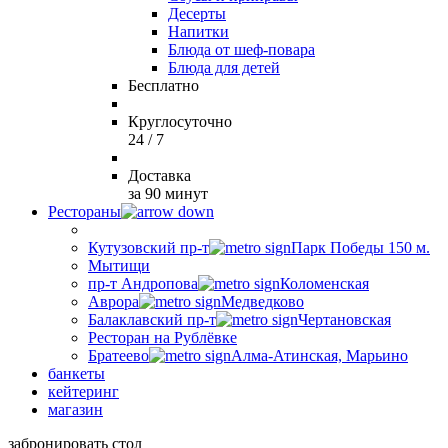
Десерты
Напитки
Блюда от шеф-повара
Блюда для детей
Бесплатно
Круглосуточно
24 / 7
Доставка
за 90 минут
Рестораны
Кутузовский пр-т
Парк Победы 150 м.
Мытищи
пр-т Андропова
Коломенская
Аврора
Медведково
Балаклавский пр-т
Чертановская
Ресторан на Рублёвке
Братеево
Алма-Атинская, Марьино
банкеты
кейтеринг
магазин
забронировать стол