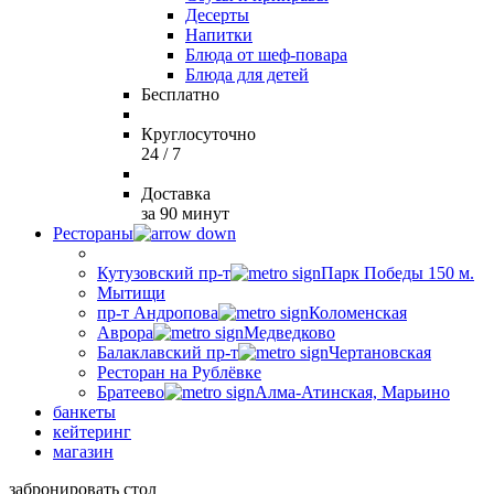
Десерты
Напитки
Блюда от шеф-повара
Блюда для детей
Бесплатно
Круглосуточно
24 / 7
Доставка
за 90 минут
Рестораны
Кутузовский пр-т
Парк Победы 150 м.
Мытищи
пр-т Андропова
Коломенская
Аврора
Медведково
Балаклавский пр-т
Чертановская
Ресторан на Рублёвке
Братеево
Алма-Атинская, Марьино
банкеты
кейтеринг
магазин
забронировать стол