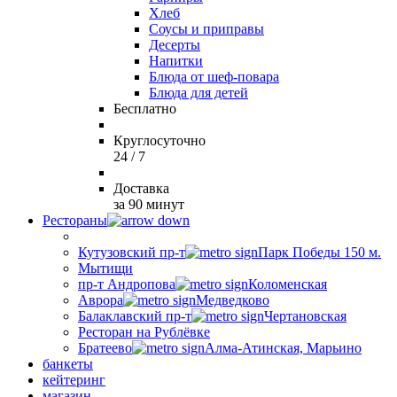
Хлеб
Соусы и приправы
Десерты
Напитки
Блюда от шеф-повара
Блюда для детей
Бесплатно
Круглосуточно
24 / 7
Доставка
за 90 минут
Рестораны
Кутузовский пр-т
Парк Победы 150 м.
Мытищи
пр-т Андропова
Коломенская
Аврора
Медведково
Балаклавский пр-т
Чертановская
Ресторан на Рублёвке
Братеево
Алма-Атинская, Марьино
банкеты
кейтеринг
магазин